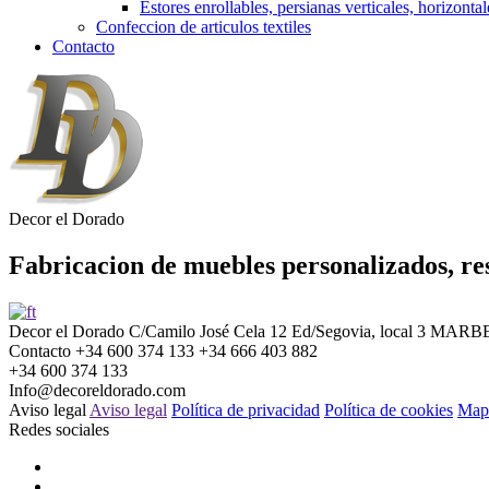
Estores enrollables, persianas verticales, horizontal
Confeccion de articulos textiles
Contacto
Decor el Dorado
Fabricacion de muebles personalizados, res
Decor el Dorado
C/Camilo José Cela 12
Ed/Segovia, local 3
MARBE
Contacto
+34 600 374 133
+34 666 403 882
+34 600 374 133
Info@decoreldorado.com
Aviso legal
Aviso legal
Política de privacidad
Política de cookies
Mapa
Redes sociales